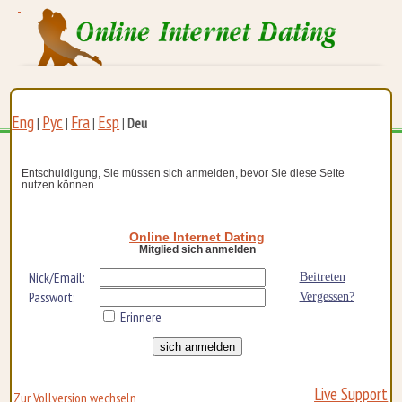
Eng
Рус
Fra
Esp
|
|
|
|
Deu
Entschuldigung, Sie müssen sich anmelden, bevor Sie diese Seite
nutzen können.
Online Internet Dating
Mitglied sich anmelden
Nick/Email:
Beitreten
Passwort:
Vergessen?
Erinnere
Live Support
Zur Vollversion wechseln